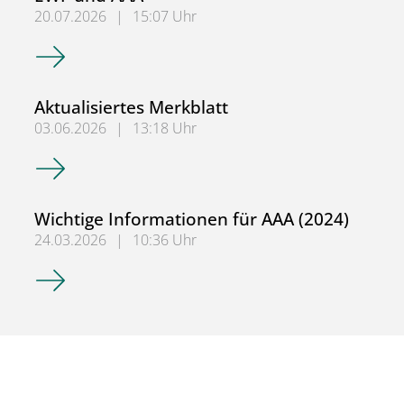
20.07.2026
|
15:07 Uhr
Wichtige Informationen für WFA bzw. EWF und AAA
Aktualisiertes Merkblatt
03.06.2026
|
13:18 Uhr
Aktualisiertes Merkblatt
Wichtige Informationen für AAA (2024)
24.03.2026
|
10:36 Uhr
Wichtige Informationen für AAA (2024)