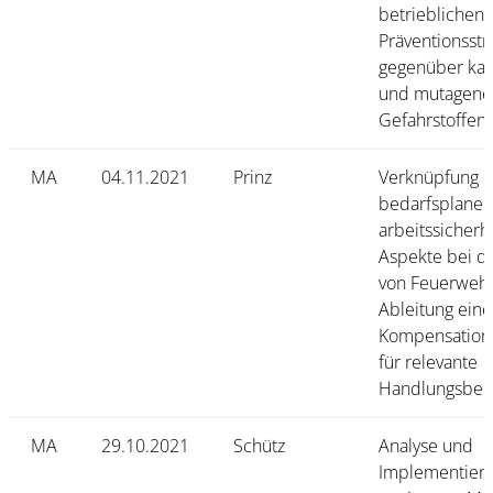
betrieblichen
Präventionsstr
gegenüber ka
und mutagene
Gefahrstoffen
MA
04.11.2021
Prinz
Verknüpfung
bedarfsplaner
arbeitssicherh
Aspekte bei d
von Feuerwehr
Ableitung eine
Kompensatio
für relevante
Handlungsbed
MA
29.10.2021
Schütz
Analyse und
Implementier