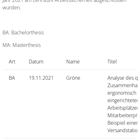
Jahr 2021 am Lehrstuhl Arbeitssicherheit abgeschlossen
wurden.
BA: Bachelorthesis
MA: Masterthesis
Art
Datum
Name
Titel
BA
19.11.2021
Gröne
Analyse des qu
Zusammenhang
ergonomisch
eingerichteten
Arbeitsplätze
Mitarbeiterpro
Beispiel einer
Versandstatio