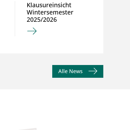
Klausureinsicht
Moodl
Wintersemester
Passwö
2025/2026
Winter
2025/2
Alle News