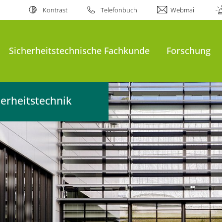
Kontrast
Telefonbuch
Webmail
al
Sicherheitstechnische Fachkunde
Forschung
erheitstechnik