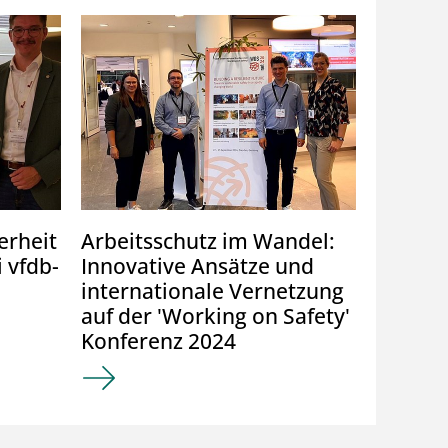
erheit
Arbeitsschutz im Wandel:
Erfolg 
i vfdb-
Innovative Ansätze und
Posters
internationale Vernetzung
Jahres
auf der 'Working on Safety'
Zweiter
Konferenz 2024
Poster!